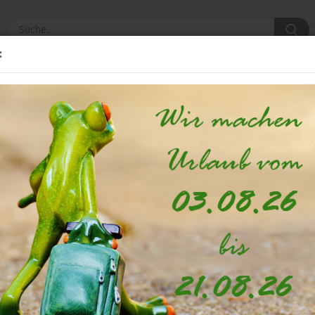
S
:
INSPIRATION & DEKO-TIPPS
KONTAKT
»
»
»
Startseite
Dekobänder / Stoffe
Dekobänder
Satinbänder