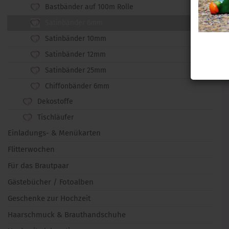
Bastbänder auf 100m Rolle
Satinbänder 6mm
Satinbänder 10mm
Satinbänder 12mm
Satinbänder 25mm
Chiffonbänder 6mm
Dekostoffe
Tischläufer
Einladungs- & Menükarten
Flitterwochen
Für das Brautpaar
Gästebücher / Fotoalben
Geschenke zur Hochzeit
Haarschmuck & Brauthandschuhe