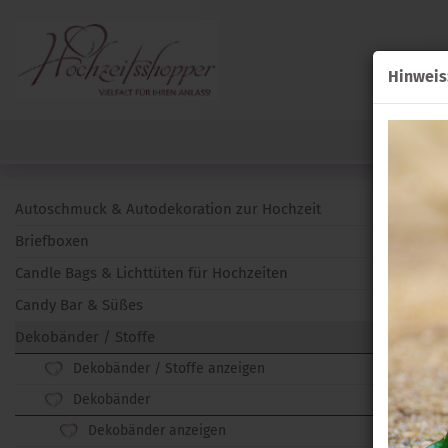
Hinweis
Autoschmuck & Autodekoration zur Hochzeit
Briefboxen
Candle Bags & Lichttüten für Hochzeiten
Candy Bar & Süßes
Dekobänder / Stoffe
Dekobänder / Stoffe anzeigen
Dekobänder
Dekobänder anzeigen