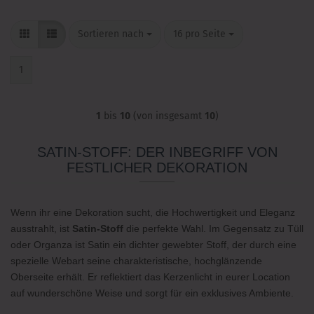
Sortieren nach
pro Seite
Sortieren nach
16 pro Seite
1
1
bis
10
(von insgesamt
10
)
SATIN-STOFF: DER INBEGRIFF VON
FESTLICHER DEKORATION
Wenn ihr eine Dekoration sucht, die Hochwertigkeit und Eleganz
ausstrahlt, ist
Satin-Stoff
die perfekte Wahl. Im Gegensatz zu Tüll
oder Organza ist Satin ein dichter gewebter Stoff, der durch eine
spezielle Webart seine charakteristische, hochglänzende
Oberseite erhält. Er reflektiert das Kerzenlicht in eurer Location
auf wunderschöne Weise und sorgt für ein exklusives Ambiente.