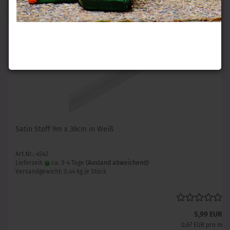
1
Satin Stoff 9m x 36cm in Weiß
Art.Nr.: 4542
Lieferzeit:
ca. 3-4 Tage
(Ausland abweichend)
Versandgewicht:
0,44
kg je Stück
5,99 EUR
0,67 EUR pro m