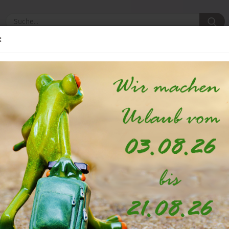
S
:
INSPIRATION & DEKO-TIPPS
KONTAKT
»
Startseite
Haarschmuck & Brauthandschuhe
ELEGANTER HAARSCHMUCK & H
BRAUT
iten
Vollende deinen Braut-Look mit den passenden Accesso
deine Hochzeitsfrisur oder elegante
Brauthandschuhe
, 
verleihen – hier findest du die Details, die dich an 
✨ Akzente setzen: Entdecke stilvolle Beglei