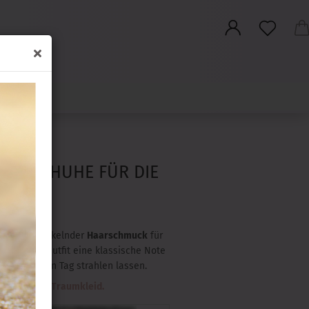
uche...
ANDSCHUHE FÜR DIE
ires. Ob funkelnder
Haarschmuck
für
die deinem Outfit eine klassische Note
deinem großen Tag strahlen lassen.
ter für dein Traumkleid.