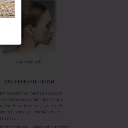
Haarschmuck
 DAS PERFEKTE FINISH
tigen Accessoires machen den Look
 dezenten Haarnadeln über florale
u dein Haar offen trägst, eine edle
lumen bevorzugst – wir haben die
e Frisur.
tt eine zeitlose Eleganz. Ob aus feiner