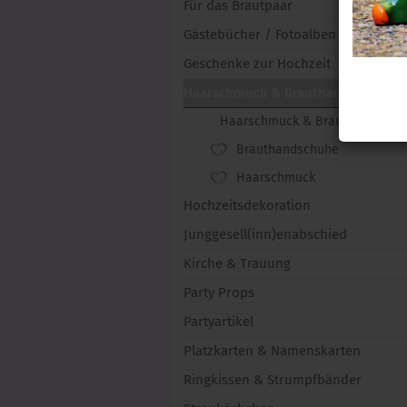
Für das Brautpaar
Gästebücher / Fotoalben
Geschenke zur Hochzeit
Haarschmuck & Brauthandschuhe
Haarschmuck & Brauthandschuh
Brauthandschuhe
Haarschmuck
Hochzeitsdekoration
Junggesell(inn)enabschied
Kirche & Trauung
Party Props
Partyartikel
Platzkarten & Namenskarten
Ringkissen & Strumpfbänder