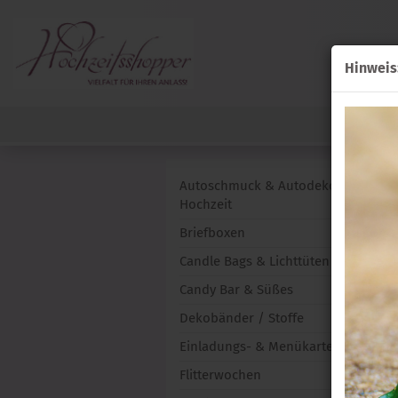
Hinweis
Autoschmuck & Autodekoration zur
Hochzeit
Briefboxen
Candle Bags & Lichttüten für Hochze
Candy Bar & Süßes
Dekobänder / Stoffe
Einladungs- & Menükarten
Flitterwochen