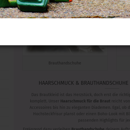
e anzeigen
Brauthandschuhe
HAARSCHMUCK & BRAUTHANDSCHUHE –
Das Brautkleid ist das Herzstück, doch erst die rich
komplett. Unser
Haarschmuck für die Braut
reicht von
Accessoires bis hin zu eleganten Diademen. Egal, ob d
Hochsteckfrisur planst oder einen Boho-Look mit B
passenden Highlights für jed
Ergänzend dazu verleihen
Brauthandschuhe
deinem Auftri