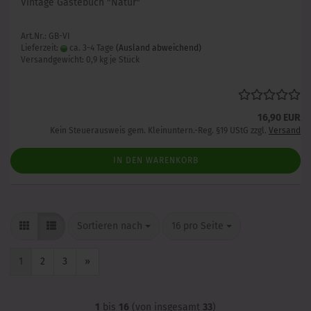
Vintage Gästebuch "Natur"
Art.Nr.: GB-VI
Lieferzeit:
ca. 3-4 Tage
(Ausland abweichend)
Versandgewicht:
0,9
kg je Stück
16,90 EUR
Kein Steuerausweis gem. Kleinuntern.-Reg. §19 UStG zzgl.
Versand
IN DEN WARENKORB
Sortieren nach
pro Seite
Sortieren nach
16 pro Seite
1
2
3
»
1
bis
16
(von insgesamt
33
)