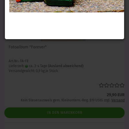
Fotoalbum "Forever"
Art.Nr.: FA-FE
Lieferzeit:
ca. 3-4 Tage
(Ausland abweichend)
Versandgewicht:
0,9
kg je Stück
29,90 EUR
Kein Steuerausweis gem. Kleinuntern.-Reg. §19 UStG zzgl.
Versand
IN DEN WARENKORB