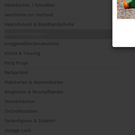
Gästebücher / Fotoalben
Geschenke zur Hochzeit
Haarschmuck & Brauthandschuhe
Hochzeitsdekoration
Junggesell(inn)enabschied
Kirche & Trauung
Party Props
Partyartikel
Platzkarten & Namenskarten
Ringkissen & Strumpfbänder
Streukörbchen
Tischdekoration
Tortenfiguren & Zubehör
Vintage-Look