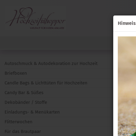
Hinweis
Autoschmuck & Autodekoration zur Hochzeit
Briefboxen
Candle Bags & Lichttüten für Hochzeiten
Candy Bar & Süßes
Dekobänder / Stoffe
Einladungs- & Menükarten
Flitterwochen
Für das Brautpaar