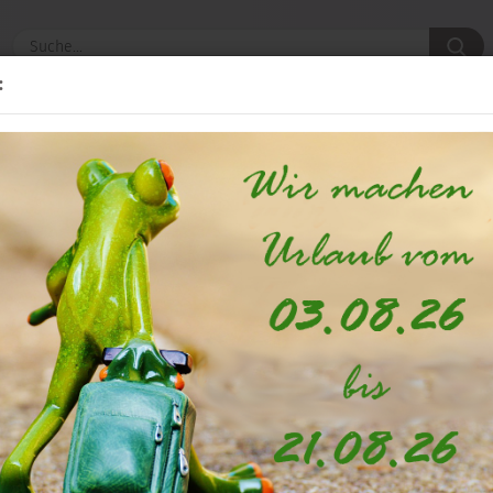
S
:
INSPIRATION & DEKO-TIPPS
KONTAKT
»
»
Startseite
Hochzeitsdekoration
PomPoms in creme 35cm