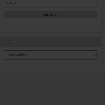
WEITER
E-
ZUR
Mail
NEWSLETTER-
ANMELDUNG
ANMELDEN
Hersteller