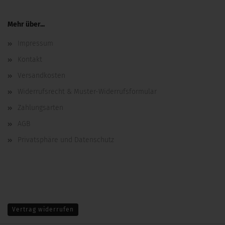
Mehr über...
Impressum
Kontakt
Versandkosten
Widerrufsrecht & Muster-Widerrufsformular
Zahlungsarten
AGB
Privatsphäre und Datenschutz
Vertrag widerrufen