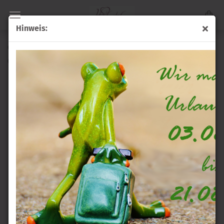
Hinweis:
Großes Blumenherz in hellgelb -für die Motorhaube
(Art.Nr.:
AD-GHHG
)
PartyDeco -
ul.
Limonkowa
1, Ustowo,
70-001
Szczecin,
Polen