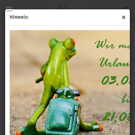
Hinweis:
Gästebuch "Amore"
(Art.Nr.:
GB-Am
)
walther
design
GmbH & Co.
KG,
Herrenpfad-
Süd 26 D-
41334
Nettetal