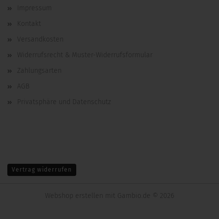
Impressum
Kontakt
Versandkosten
Widerrufsrecht & Muster-Widerrufsformular
Zahlungsarten
AGB
Privatsphäre und Datenschutz
Vertrag widerrufen
Webshop erstellen
mit Gambio.de © 2026