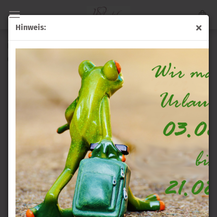
Hinweis:
Engelsflügel in Rosa
(Art.Nr.:
EFR
)